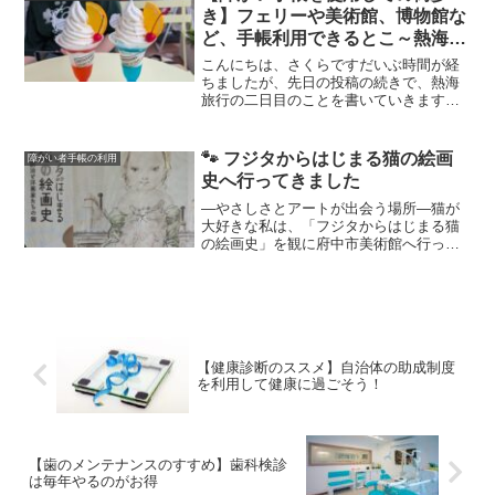
こともできますので、参考ReadMore...
き】フェリーや美術館、博物館な
ど、手帳利用できるとこ～熱海旅
行2日目～
こんにちは、さくらですだいぶ時間が経
ちましたが、先日の投稿の続きで、熱海
旅行の二日目のことを書いていきます前
回の投稿はこちら２日目も文化財や美術
館、フェリーでの移動など、様々なとこ
ろに行きましたそれでは、２日目の内容
🐾 フジタからはじまる猫の絵画
障がい者手帳の利用
です旧日向家熱海別邸 ※ReadMore...
史へ行ってきました
―やさしさとアートが出会う場所―猫が
大好きな私は、「フジタからはじまる猫
の絵画史」を観に府中市美術館へ行って
きました（ちなみに犬も好きです🐶）藤
田嗣治（ふじた・つぐはる）という画家
のことは、正直あまり知らない状態での
訪問でしたでも、作品を目ReadMore...
【健康診断のススメ】自治体の助成制度
を利用して健康に過ごそう！
【歯のメンテナンスのすすめ】歯科検診
は毎年やるのがお得