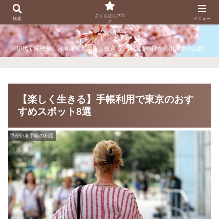
さくらぱらブログ
さくらぱらブロ
検索
メニュー
グ
30代で脳梗塞、片麻痺でも楽しく生きる。体験談や日々の出来事の記録
【楽しく生きる】手帳利用で東京のおす
すめスポット8選
障がい者手帳の利用