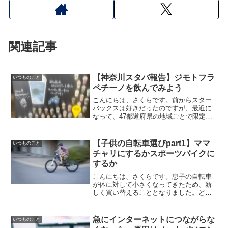
関連記事
【神奈川スタバ報告】ジモトフラ
いつものこと
ペチーノを飲んでみよう
こんにちは、さくらです。前からスター
バックスは好きだったのですが、最近に
なって、47都道府県の地域ごとで限定の
ものが発表されました。神奈川で用事が
あったので、限定のフラペチーノを飲ん
でみました。それではJIMOTO
【子供の自転車選びpart1】ママ
いつものこと
Frappuccino(ReadMore...
チャリにするかスポーツバイクに
するか
こんにちは、さくらです。息子の自転車
が体に対して小さくなってきたため、新
しく買い替えることとなりました。どの
ような自転車がいいか、さくらの家の出
来事なので、いくつかの話に分けて書い
ていこうと思います。私の自転車を選ん
急にインターネットにつながらな
いつものこと
だ話はこちらです↓それでReadMore...