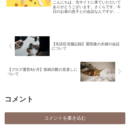
かりました
こんにちは、当サイトに来ていただいて
ありがとうございます。さくらです。今
日のお昼の息子との会話なんですが、息
子ナタデココっておいしいよね♪さくらナ
タデココって何からできてるの？息子
え？ちょっと調べてみる！こんな感じ
で、息子に調べてもらったこReadMore...
【失語症克服記録】退院後の夫婦の会話
について
【ブログ運営4か月】投稿日数の見直しに
ついて
コメント
コメントを書き込む