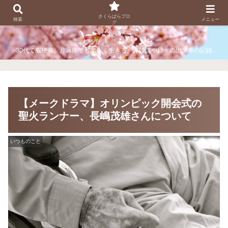
さくらぱらブログ
さくらぱらブロ
検索
メニュー
グ
30代で脳梗塞、片麻痺でも楽しく生きる。体験談や日々の出来事の記録
【メークドラマ】オリンピック開会式の
聖火ランナー、長嶋茂雄さんについて
いつものこと