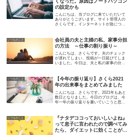
くなった。原因はノートパソコン
の設定かも
こんにちは、当ブログに来ていただいて
ありがとうございます。サイト管理人の
さくらです。インターネットが急につな
がらなくなったことってありませんか？
そんな時はとてもびっくりして、どうし
たらいいのかわからなくなります。原因
会社員の夫と主婦の私、家事分担
いつものこと
は意外なことかもしれませReadMore...
の方法 ～仕事の割り振り～
こんにちは、さくらです。夫のチェック
が遅れてしまい、投稿が一日延びてしま
いました。今日は、夫と私の家事の分担
について、紹介したいと思います。今回
は、夫婦での家事の分担と、考え方につ
いて書いていますので、主婦の方だけで
【今年の振り返り】さくら2021
いつものこと
なく、奥様がいる会社員のReadMore...
年の出来事をまとめてみました
こんにちは、さくらです。2021年もあと
数日となりました。今日のブログは、今
年一年の振り返りを書いていこうと思い
ます。一年間、様々なことがありました
が毎日を楽しく過ごすために、やってき
たことをまとめてみました。それでは、
『ナタデココっておいしいよね』
いつものこと
ブログを始めました今ReadMore...
って息子に言われたので調べてみ
たら、ダイエットに効くことが分