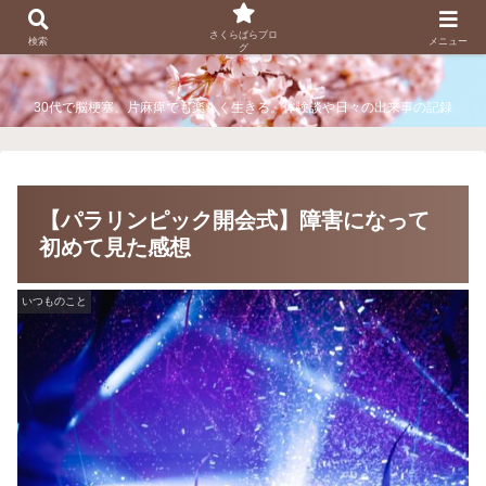
さくらぱらブログ
さくらぱらブロ
検索
メニュー
グ
30代で脳梗塞、片麻痺でも楽しく生きる。体験談や日々の出来事の記録
【パラリンピック開会式】障害になって
初めて見た感想
いつものこと