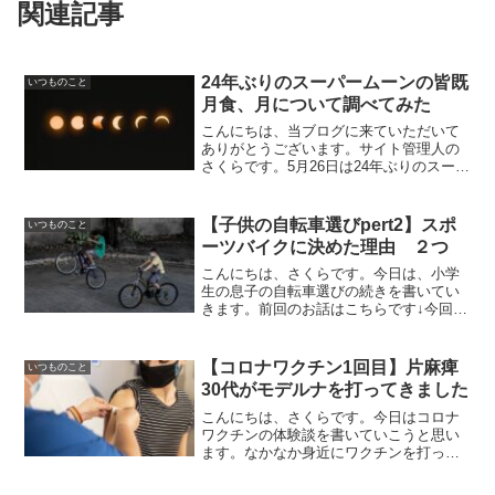
関連記事
24年ぶりのスーパームーンの皆既
いつものこと
月食、月について調べてみた
こんにちは、当ブログに来ていただいて
ありがとうございます。サイト管理人の
さくらです。5月26日は24年ぶりのスーパ
ームーンでの皆既月食でしたね。さくら
の家では月が見えなかったので、ユーチ
ューブでの鑑賞会をしました。さくら見
【子供の自転車選びpert2】スポ
いつものこと
たかったけど、しょReadMore...
ーツバイクに決めた理由 ２つ
こんにちは、さくらです。今日は、小学
生の息子の自転車選びの続きを書いてい
きます。前回のお話はこちらです↓今回
は、自転車ショップの人の意見をいくつ
か聞いたので、その中からどの自転車に
したのか、書いていきます。それでは、
【コロナワクチン1回目】片麻痺
いつものこと
自転車ショップ①【地域のReadMore...
30代がモデルナを打ってきました
こんにちは、さくらです。今日はコロナ
ワクチンの体験談を書いていこうと思い
ます。なかなか身近にワクチンを打った
人がいなくて、病院の先生くらいしかい
ませんでした。さくら打つまではちょっ