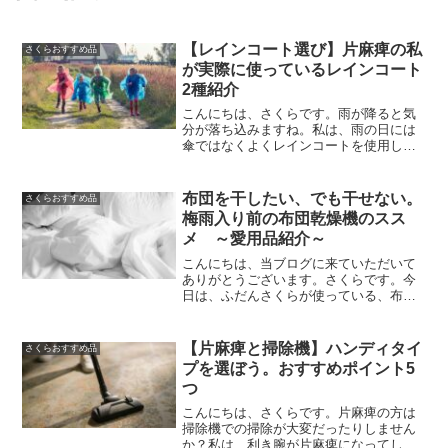
【レインコート選び】片麻痺の私
さくらおすすめ品
が実際に使っているレインコート
2種紹介
こんにちは、さくらです。雨が降ると気
分が落ち込みますね。私は、雨の日には
傘ではなくよくレインコートを使用して
います。その理由は片麻痺のため、傘を
さして歩くと、もう片方の腕が使えない
ためかなり自由度が下がります。レイン
布団を干したい、でも干せない。
さくらおすすめ品
コートを使用すると、動くReadMore...
梅雨入り前の布団乾燥機のスス
メ ～愛用品紹介～
こんにちは、当ブログに来ていただいて
ありがとうございます。さくらです。今
日は、ふだんさくらが使っている、布団
乾燥機について紹介します。さくら片麻
痺だと、布団を干すのがとても大変なん
ですよねもうすぐ今年は梅雨入りが早い
【片麻痺と掃除機】ハンディタイ
さくらおすすめ品
みたいなので、活躍する機ReadMore...
プを選ぼう。おすすめポイント5
つ
こんにちは、さくらです。片麻痺の方は
掃除機での掃除が大変だったりしません
か？私は、利き腕が片麻痺になってしま