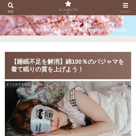
さくらぱらブログ
さくらぱらブロ
検索
メニュー
グ
30代で脳梗塞、片麻痺でも楽しく生きる。体験談や日々の出来事の記録
【睡眠不足を解消】綿100％のパジャマを
着て眠りの質を上げよう！
さくらおすすめ品