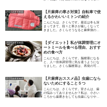
ったので、あまりうまく掃除機も方では
動かせません。そのため、コード付きの
掃除機ではなく、充電式のものを使って
【片麻痺の寒さ対策】自転車で使
さくらおすすめ品
います。さくらコードあっReadMore...
えるかわいいミトンの紹介
こんにちは、さくらです。最近は冬も深
まってきて、段々と寒さが厳しくなって
きました。さくらそうなると麻痺側の手
がどんどん痛くなってきます私は自転車
を使っているので、風が直接当たると手
が氷のように冷たくなります。徒歩の時
【ダイエット】私が体調管理にオ
さくらおすすめ品
は、もこもこの手袋をつけReadMore...
ートミールを食べる理由、おすす
めの食べ方
こんにちは、さくらです。脳梗塞になる
と、人一倍体調管理に気を遣うようにな
りました。さくら脳梗塞は、再発の可能
性が高いので、生活習慣の改善は必須で
す！そのために、食生活は変える必要が
あり、糖尿病や高血圧になりやすい食事
【片麻痺おススメ品】虫歯になら
さくらおすすめ品
は控えるようになりましたReadMore...
ないためにすること５つ
こんにちは、さくらです。皆さんは、歯
の悩みってありませんか？私は、小さい
ころから歯磨きをしても虫歯になりやす
くて、非常に困っていました。そんな時
に、脳梗塞になってしまい、利き腕が動