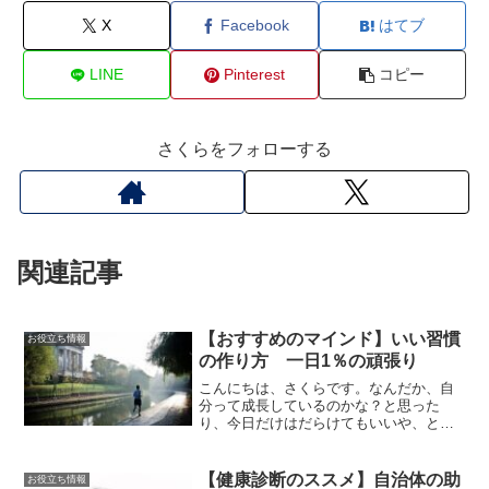
X
Facebook
はてブ
LINE
Pinterest
コピー
さくらをフォローする
関連記事
【おすすめのマインド】いい習慣
お役立ち情報
の作り方 一日1％の頑張り
こんにちは、さくらです。なんだか、自
分って成長しているのかな？と思った
り、今日だけはだらけてもいいや、とい
う事はありませんか？さくら私もやる気
が起きずにリハビリに身が入らない日も
ありますそんな時に、一日１％の頑張り
【健康診断のススメ】自治体の助
お役立ち情報