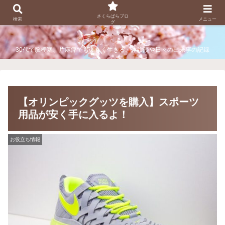
さくらぱらブログ
さくらぱらブロ
検索
メニュー
グ
30代で脳梗塞、片麻痺でも楽しく生きる。体験談や日々の出来事の記録
【オリンピックグッツを購入】スポーツ
用品が安く手に入るよ！
お役立ち情報