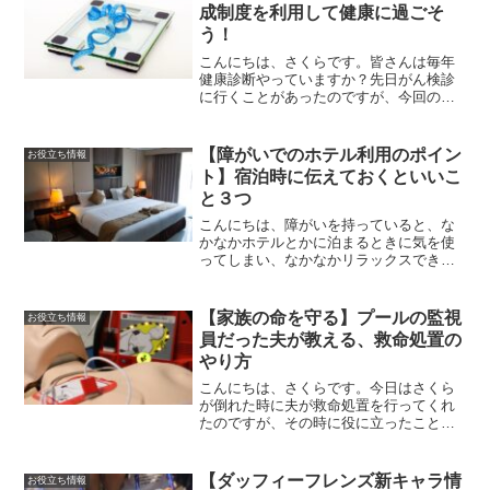
を意識してみると、少しだけReadMore...
成制度を利用して健康に過ごそ
う！
こんにちは、さくらです。皆さんは毎年
健康診断やっていますか？先日がん検診
に行くことがあったのですが、今回の検
診は市区町村の制度を利用したので、お
得に利用できる制度なので、紹介したい
と思います。さくら日々の健康は現状を
【障がいでのホテル利用のポイン
お役立ち情報
しっかりわかってからじゃReadMore...
ト】宿泊時に伝えておくといいこ
と３つ
こんにちは、障がいを持っていると、な
かなかホテルとかに泊まるときに気を使
ってしまい、なかなかリラックスできな
いことがあると思います。ホテルの方は
とても気を使ってくれるのですが、なん
ともどのように対応していいのかわから
【家族の命を守る】プールの監視
お役立ち情報
ない空気が流れてしまうこReadMore...
員だった夫が教える、救命処置の
やり方
こんにちは、さくらです。今日はさくら
が倒れた時に夫が救命処置を行ってくれ
たのですが、その時に役に立ったことを
夫に聞きながらまとめてみました。さく
ら私が生きているのは、家族のおかげで
す。夫学生の時にやっていたバイトが役
【ダッフィーフレンズ新キャラ情
お役立ち情報