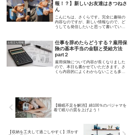
に立ったのはよかったよ夫ReadMore...
報！？】新しいお友達はきつねさ
ん
こんにちは、さくらです。完全に趣味の
内容なのですが、新しい情報なので、ど
うしても発信したいと思って書いていま
す。今日はディズニーキャラクターの新
キャラが発表されたので、紹介したいと
思います。さくらディズニーの新しいキ
仕事を辞めたらどうする？雇用保
お役立ち情報
ャラクターは毎回チェックReadMore...
険の基本手当の金額と受給方法
part２
雇用保険について内容が長くなりました
ので、本日も書かせていただきます。さ
くら内容的によくわからないことも多い
と思います。そんな時はぜひコメントく
ださいね。前回の内容はこちらです↓今回
は、雇用保険の基本手当の内容でどれく
らいの期間支給されるのReadMore...
【睡眠不足を解消】綿100％のパジャマを
着て眠りの質を上げよう！
【収納を工夫して過ごしやすく】浮かす