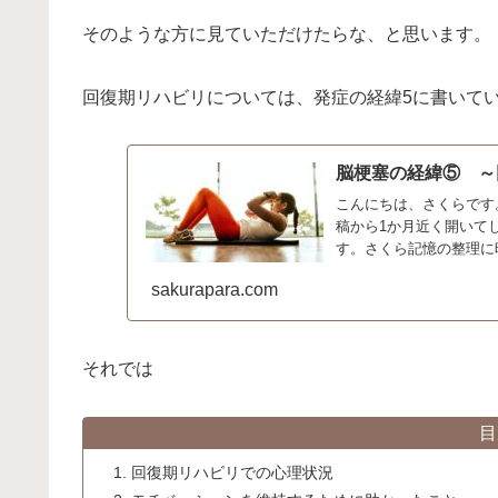
そのような方に見ていただけたらな、と思います。
回復期リハビリについては、発症の経緯5に書いて
脳梗塞の経緯⑤ ～
こんにちは、さくらです
稿から1か月近く開いて
す。さくら記憶の整理に
来事をReadMore...
sakurapara.com
それでは
目
回復期リハビリでの心理状況