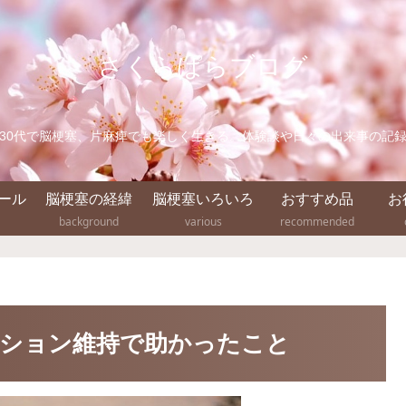
さくらぱらブログ
30代で脳梗塞、片麻痺でも楽しく生きる。体験談や日々の出来事の記
ール
脳梗塞の経緯
脳梗塞いろいろ
おすすめ品
お
background
various
recommended
ション維持で助かったこと