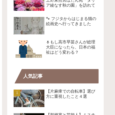
上野東照宮ぼたん苑「ダリ
ア綾なす秋の園」を訪れて
🐾 フジタからはじまる猫の
絵画史へ行ってきました
🌷もし高市早苗さんが総理
大臣になったら、日本の福
祉はどう変わる？
人気記事
【片麻痺での自転車】選び
方に重視したこと４選
【脳梗塞と芸能人】ミスチ